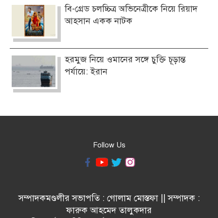
বি-গ্রেড চলচ্চিত্র অভিনেত্রীকে নিয়ে রিয়াদ
আহসান একক নাটক
হরমুজ নিয়ে ওমানের সঙ্গে চুক্তি চূড়ান্ত
পর্যায়ে: ইরান
Follow Us
সম্পাদকমণ্ডলীর সভাপতি : গোলাম মোস্তফা || সম্পাদক :
ফারুক আহমেদ তালুকদার