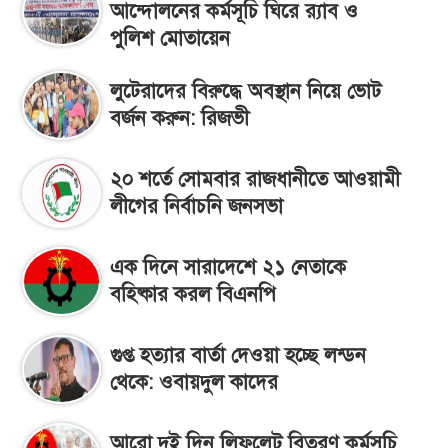
আন্দোলনের কর্মসূচি ঘিরে র‌্যাব ও
পুলিশ মোতায়েন
লুটেরাদের বিরুদ্ধে অবস্থান নিয়ে ভোট
বর্জন করুন: রিজভী
২০ শর্তে সোমবার রাজধানীতে আওয়ামী
লীগের নির্বাচনি জনসভা
এক দিনে সারাদেশে ২১ নেতাকে
বহিষ্কার করল বিএনপি
গুপ্ত হত্যার বার্তা দেওয়া হচ্ছে লন্ডন
থেকে: ওবায়দুল কাদের
আরো দুই দিন লিফলেট বিতরণ কর্মসূচি