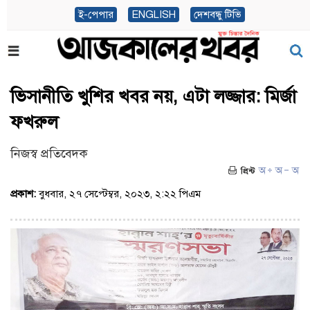
ই-পেপার
ENGLISH
দেশবন্ধু টিভি
ভিসানীতি খুশির খবর নয়, এটা লজ্জার: মির্জা
ফখরুল
নিজস্ব প্রতিবেদক
প্রকাশ:
বুধবার, ২৭ সেপ্টেম্বর, ২০২৩, ২:২২ পিএম
(ভিজিট : ৬৬১)