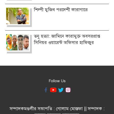
শিল্পী মুজিব পরদেশী কারাগারে
তনু হত্যা: জামিনে কারামুক্ত অবসরপ্রাপ্ত
সিনিয়র ওয়ারেন্ট অফিসার হাফিজুর
Follow Us
সম্পাদকমণ্ডলীর সভাপতি : গোলাম মোস্তফা || সম্পাদক :