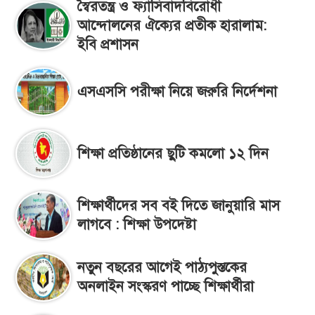
স্বৈরতন্ত্র ও ফ্যাসিবাদবিরোধী
আন্দোলনের ঐক্যের প্রতীক হারালাম:
ইবি প্রশাসন
এসএসসি পরীক্ষা নিয়ে জরুরি নির্দেশনা
শিক্ষা প্রতিষ্ঠানের ছুটি কমলো ১২ দিন
শিক্ষার্থীদের সব বই দিতে জানুয়ারি মাস
লাগবে : শিক্ষা উপদেষ্টা
নতুন বছরের আগেই পাঠ্যপুস্তকের
অনলাইন সংস্করণ পাচ্ছে শিক্ষার্থীরা