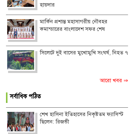
হায়দার
মার্কিন প্রশান্ত মহাসাগরীয় নৌবহর
কমান্ডারের বাংলাদেশ সফর শেষ
সিলেটে দুই বাসের মুখোমুখি সংঘর্ষ, নিহত ৭
আরো খবর ⇒
সর্বাধিক পঠিত
শেখ হাসিনা ইতিহাসের নিকৃষ্টতম ফ্যাসিস্ট
ছিলেন: রিজভী