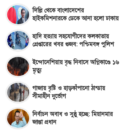
দিল্লি থে‌কে বাংলাদেশের
হাইকমিশনারকে ডেকে আনা হলো ঢাকায়
হাদি হত্যায় সহযোগীদের কলকাতায়
গ্রেপ্তারের খবর গুজব: পশ্চিমবঙ্গ পুলিশ
ইন্দোনেশিয়ায় বৃদ্ধ নিবাসে অগ্নিকাণ্ডে ১৬
মৃত্যু
গাজায় বৃষ্টি ও হাড়কাঁপানো ঠান্ডায়
সীমাহীন দুর্ভোগ
নির্বাচন অবাধ ও সুষ্ঠু হচ্ছে: মিয়ানমার
জান্তা প্রধান