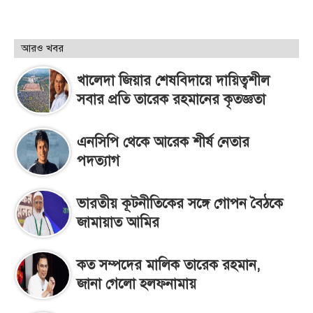
আরও খবর
খালেদা জিয়ার শেষবিদায়ে দায়িত্বশীল
সবার প্রতি তারেক রহমানের কৃতজ্ঞতা
এনসিপি থেকে আরেক শীর্ষ নেতার
পদত্যাগ
ভারতীয় কূটনীতিকের সঙ্গে গোপন বৈঠকে
জামায়াত আমির
কত সম্পদের মালিক তারেক রহমান,
জানা গেলো হলফনামায়