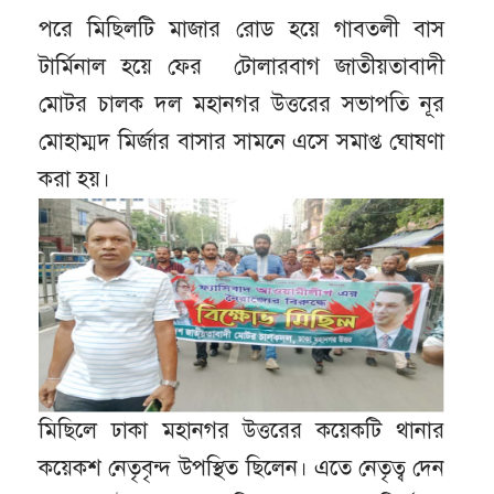
পরে মিছিলটি মাজার রোড হয়ে গাবতলী বাস
টার্মিনাল হয়ে ফের টোলারবাগ জাতীয়তাবাদী
মোটর চালক দল মহানগর উত্তরের সভাপতি নূর
মোহাম্মদ মির্জার বাসার সামনে এসে সমাপ্ত ঘোষণা
করা হয়।
মিছিলে ঢাকা মহানগর উত্তরের কয়েকটি থানার
কয়েকশ নেতৃবৃন্দ উপস্থিত ছিলেন। এতে নেতৃত্ব দেন