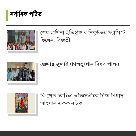
সর্বাধিক পঠিত
শেখ হাসিনা ইতিহাসের নিকৃষ্টতম ফ্যাসিস্ট
ছিলেন: রিজভী
জেদ্দায় জুলাই গণঅভ্যুত্থান দিবস পালন
বি-গ্রেড চলচ্চিত্র অভিনেত্রীকে নিয়ে রিয়াদ
আহসান একক নাটক