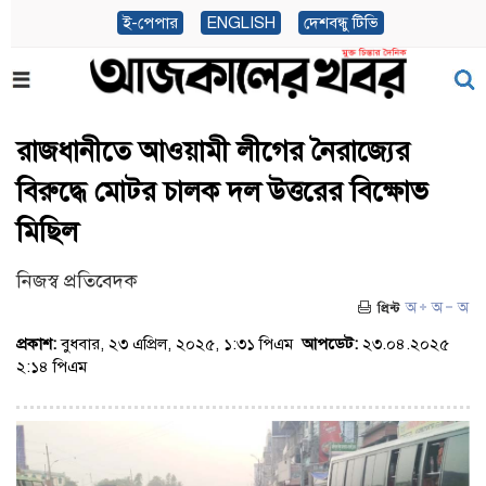
ই-পেপার
ENGLISH
দেশবন্ধু টিভি
রাজধানীতে আওয়ামী লীগের নৈরাজ্যের
বিরুদ্ধে মোটর চালক দল উত্তরের বিক্ষোভ
মিছিল
নিজস্ব প্রতিবেদক
প্রকাশ:
বুধবার, ২৩ এপ্রিল, ২০২৫, ১:৩১ পিএম
আপডেট:
২৩.০৪.২০২৫
২:১৪ পিএম
(ভিজিট : ২২৫১)