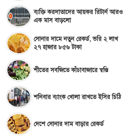
ব্যক্তি করদাতাদের আয়কর রিটার্ন আরও
এক মাস বাড়লো
সোনার দামে নতুন রেকর্ড, ভরি ২ লাখ
২৭ হাজার ৮৫৬ টাকা
শীতের সবজিতে কাঁচাবাজারে স্বস্তি
শনিবার ব্যাংক খোলা রাখতে ইসির চিঠি
দেশে সোনার দাম বাড়ার রেকর্ড