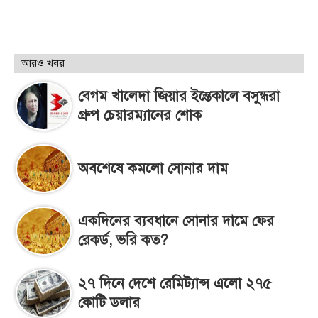
আরও খবর
বেগম খালেদা জিয়ার ইন্তেকালে বসুন্ধরা
গ্রুপ চেয়ারম্যানের শোক
অবশেষে কমলো সোনার দাম
একদিনের ব্যবধানে সোনার দামে ফের
রেকর্ড, ভরি কত?
২৭ দিনে দেশে রেমিট্যান্স এলো ২৭৫
কোটি ডলার