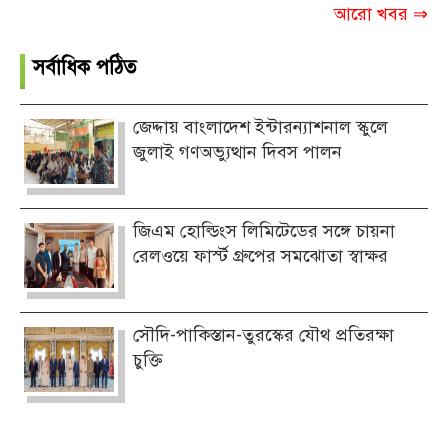
আরো খবর ⇒
সর্বাধিক পঠিত
জেদ্দায় বাংলাদেশ ইন্টারন্যাশনাল স্কুলে
জুলাই গণঅভ্যুত্থান দিবস পালন
জিএম হোল্ডিংস লিমিটেডের সঙ্গে চায়না
রেলওয়ে ফার্স্ট গ্রুপের সমঝোতা স্বাক্ষর
সৌদি-পাকিস্তান-তুরস্কের যৌথ প্রতিরক্ষা
চুক্তি