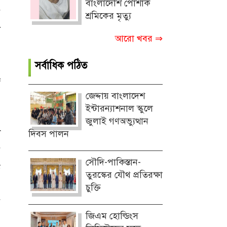
বাংলাদেশি পোশাক
র
শ্রমিকের মৃত্যু
া
আরো খবর ⇒
সর্বাধিক পঠিত
জ
জেদ্দায় বাংলাদেশ
ইন্টারন্যাশনাল স্কুলে
জুলাই গণঅভ্যুত্থান
ি
দিবস পালন
র
সৌদি-পাকিস্তান-
ত
তুরস্কের যৌথ প্রতিরক্ষা
,
চুক্তি
য়
জিএম হোল্ডিংস