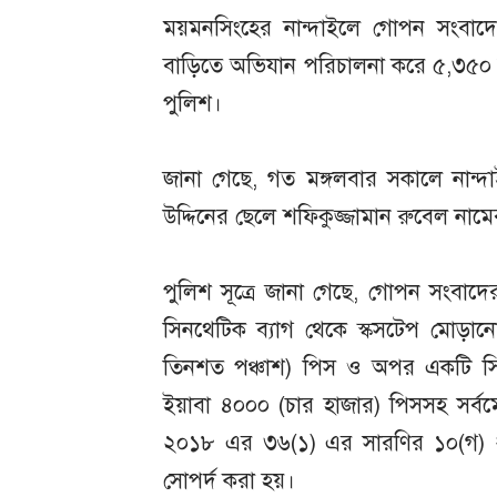
ময়মনসিংহের নান্দাইলে গোপন সংবাদে
বাড়িতে অভিযান পরিচালনা করে ৫,৩৫০ পি
পুলিশ।
জানা গেছে, গত মঙ্গলবার সকালে নান
উদ্দিনের ছেলে শফিকুজ্জামান রুবেল নামে
পুলিশ সূত্রে জানা গেছে, গোপন সংবাদে
সিনথেটিক ব্যাগ থেকে স্কসটেপ মোড়ানো
তিনশত পঞ্চাশ) পিস ও অপর একটি সিন
ইয়াবা ৪০০০ (চার হাজার) পিসসহ সর্বমো
২০১৮ এর ৩৬(১) এর সারণির ১০(গ) ধার
সোপর্দ করা হয়।