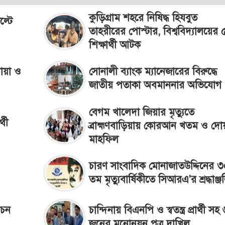
কুড়িগ্রাম শহরে নিষিদ্ধ হিযবুত
ল্টে
তাহরীরের পোস্টার, বিশ্ববিদ্যালয়ের 
শিক্ষার্থী আটক
দোয়া ও
সোনালী ব্যাংক ম্যানেজারের বিরুদ্ধে
জাতীয় পতাকা অবমাননার অভিযোগ
বেগম খালেদা জিয়ার মৃত্যুতে
্থী
ব্রাহ্মণবাড়িয়ায় কোরআন খতম ও দো
মাহফিল
চারণ সাংবাদিক মোনাজাতউদ্দিনের ৩
তম মৃত্যুবার্ষিকীতে সিআরএ'র শ্রদ্ধাঞ্জ
বাচন
চান্দিনায় বিএনপি ও স্বতন্ত্র প্রার্থী সহ
জনের মনোনয়ন পত্র দাখিল