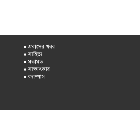
● প্রবাসের খবর
● সাহিত্য
● মতামত
● সাক্ষাৎকার
● ক্যাম্পাস
ালুকদার
মন্ডি, ঢাকা -১২০৯।
mail.com বিজ্ঞাপন- addajkalerkhobor$gmail.com