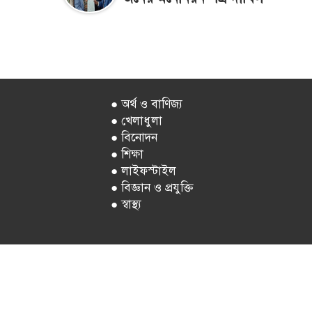
● অর্থ ও বাণিজ্য
● খেলাধুলা
● বিনোদন
● শিক্ষা
● লাইফস্টাইল
● বিজ্ঞান ও প্রযুক্তি
● স্বাস্থ্য
কমণ্ডলীর সভাপতি : গোলাম মোস্তফা || সম্পাদক : ফারুক আহমেদ ত
 ও বাণিজ্যিক কার্যালয় : রাপা প্লাজা( ৭ম তলা), রোড-২৭ (পুরাতন) ১৬ (নতুন), ধান
্কুলেশন : ০১৭০৯৯৯৭৪৯৮, ই-মেইল : বার্তা বিভাগ- newsajkalerkhobor$g
কপিরাইট © আজকালের খবর সর্বসত্ত্ব সংরক্ষিত | Developed By:
i2soft