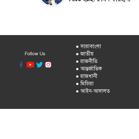
● সারাবাংলা
● জাতীয়
Follow Us
● রাজনীতি
● আন্তর্জাতিক
● রাজধানী
● মিডিয়া
● আইন-আদালত
সম্পাদ
সম্পাদকীয়, বার্তা
ফোন: ৪১০২১৯১৫-৬, বিজ্ঞাপন : ০১৭০৯৯৯৭৪৯৯, সার