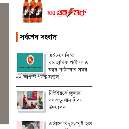
সর্বশেষ সংবাদ
এইচএসসি’র
ব্যবহারিক পরীক্ষা ও
নম্বর পাঠানোর সময়
২২ আগস্ট পর্যন্ত বাড়ল
নিউইয়র্কে জুলাই
গণঅভ্যুত্থান দিবস
উদযাপন
জর্ডানে বিদ্যুৎস্পৃষ্ট হয়ে