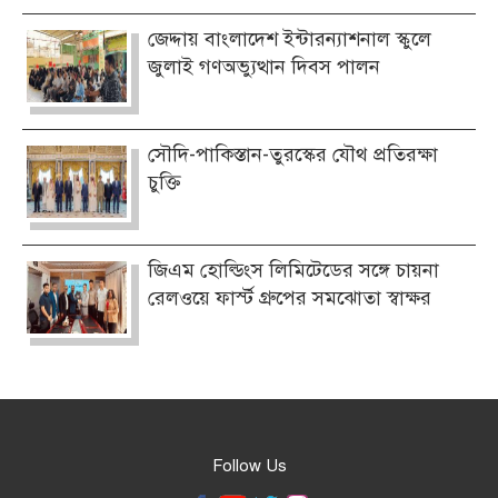
জেদ্দায় বাংলাদেশ ইন্টারন্যাশনাল স্কুলে
জুলাই গণঅভ্যুত্থান দিবস পালন
সৌদি-পাকিস্তান-তুরস্কের যৌথ প্রতিরক্ষা
চুক্তি
জিএম হোল্ডিংস লিমিটেডের সঙ্গে চায়না
রেলওয়ে ফার্স্ট গ্রুপের সমঝোতা স্বাক্ষর
Follow Us