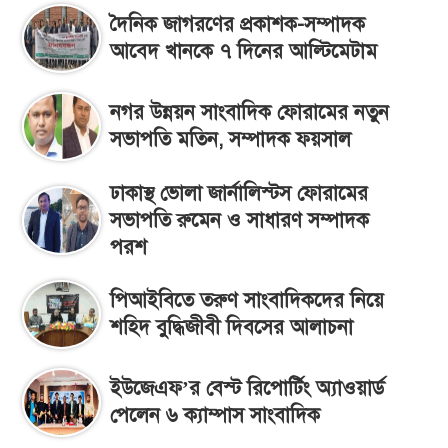
দৈনিক জাগরণের প্রকাশক-সম্পাদক
আবেদ খানকে ৭ দিনের আল্টিমেটাম
নগর উন্নয়ন সাংবাদিক ফোরামের নতুন
সভাপতি মতিন, সম্পাদক ফয়সাল
ঢাকাস্থ ভোলা জার্নালিস্টস ফোরামের
সভাপতি রুমেন ও সাধারণ সম্পাদক
পরশ
পিআইবিতে তরুণ সাংবাদিকদের নিয়ে
শহিদ বুদ্ধিজীবী দিবসের আলাচনা
ইউজেএফ’র বেস্ট রিপোর্টিং অ্যাওয়ার্ড
পেলেন ৬ ক্যাম্পাস সাংবাদিক