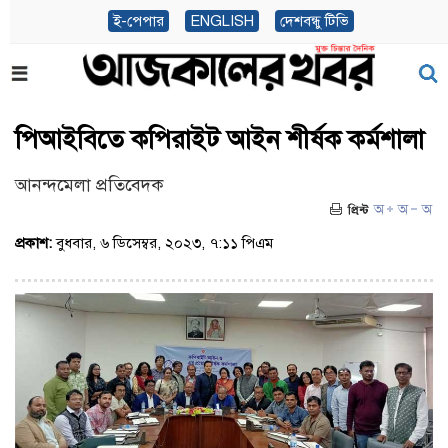
ই-পেপার
ENGLISH
দেশবন্ধু টিভি
পিআইবিতে কপিরাইট আইন শীর্ষক কর্মশালা
আনন্দমেলা প্রতিবেদক
প্রকাশ:
বুধবার, ৬ ডিসেম্বর, ২০২৩, ৭:১১ পিএম
(ভিজিট : ২৫১৪)