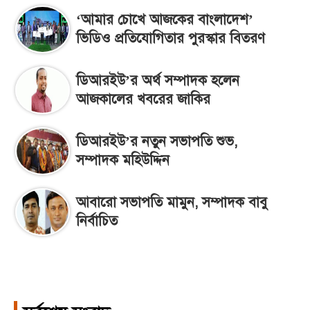
‘আমার চোখে আজকের বাংলাদেশ’
ভিডিও প্রতিযোগিতার পুরস্কার বিতরণ
ডিআরইউ’র অর্থ সম্পাদক হলেন
আজকালের খবরের জাকির
ডিআরইউ’র নতুন সভাপতি শুভ,
সম্পাদক মহিউদ্দিন
আবারো সভাপতি মামুন, সম্পাদক বাবু
নির্বাচিত