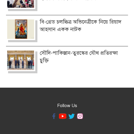
বি-গ্রেড চলচ্চিত্র অভিনেত্রীকে নিয়ে রিয়াদ
আহসান একক নাটক
সৌদি-পাকিস্তান-তুরস্কের যৌথ প্রতিরক্ষা
চুক্তি
Follow Us