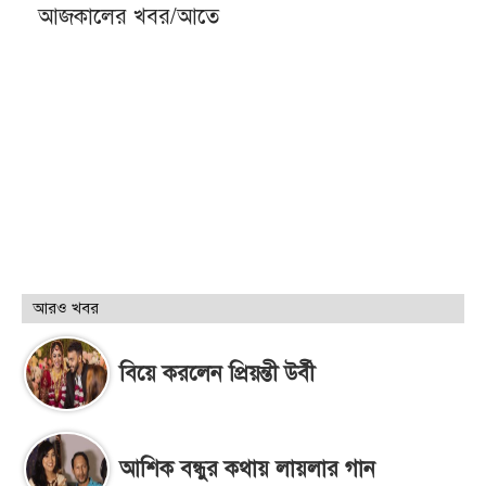
আজকালের খবর/আতে
আরও খবর
বিয়ে করলেন প্রিয়ন্তী উর্বী
আশিক বন্ধুর কথায় লায়লার গান