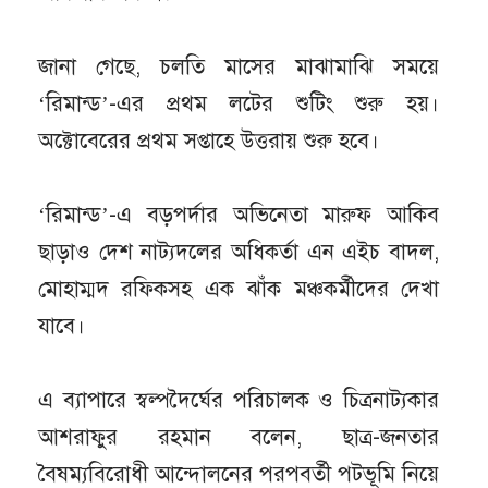
জানা গেছে, চলতি মাসের মাঝামাঝি সময়ে
‘রিমান্ড’-এর প্রথম লটের শুটিং শুরু হয়।
অক্টোবেরের প্রথম সপ্তাহে উত্তরায় শুরু হবে।
‘রিমান্ড’-এ বড়পর্দার অভিনেতা মারুফ আকিব
ছাড়াও দেশ নাট্যদলের অধিকর্তা এন এইচ বাদল,
মোহাম্মদ রফিকসহ এক ঝাঁক মঞ্চকর্মীদের দেখা
যাবে।
এ ব্যাপারে স্বল্পদৈর্ঘের পরিচালক ও চিত্রনাট্যকার
আশরাফুর রহমান বলেন, ছাত্র-জনতার
বৈষম্যবিরোধী আন্দোলনের পরপবর্তী পটভূমি নিয়ে