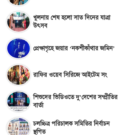
খুলনায় শেষ হলো সাত দিনের যাত্রা
উৎসব
প্রেক্ষাগৃহে জয়ার ‘নকশীকাঁথার জমিন’
রাফির ওয়েব সিরিজে আইটেম সং
শিশুদের ভিডিওতে দু’দেশের সম্প্রীতির
বার্তা
চলচ্চিত্র পরিচালক সমিতির নির্বাচন
স্থগিত