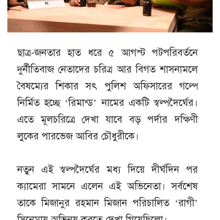
ছাত্র-জনতার হাত ধরে ৫ আগস্ট পটপরিবর্তনে
দুর্নীতিবাজ নেতাদের চরিত্র আর বিগত শাসনামলে
বৈষম্যের শিকার সৎ পুলিশ অফিসারের গল্পে
নির্মিত হচ্ছে ‘রিমান্ড’ নামের একটি স্বল্পদৈর্ঘের।
এতে মূলচরিত্রে দেখা যাবে বড় পর্দার দক্ষিণী
লুকের পারভেজ আবির চৌধুরীকে।
নতুন এই স্বল্পদৈর্ঘের মধ্য দিয়ে দীর্ঘদিন পর
ক্যামেরা সামনে এলেন এই অভিনেতা। সর্বশেষ
তাকে মিজানুর রহমান মিজান পরিচালিত ‘রাগী’
সিনেমায় অভিনয় করতে দেখা গিয়েছিলো।